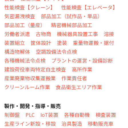
性能検査【クレーン】
性能検査【エレベータ】
気密漏洩検査
部品加工（試作品・単品）
部品加工（量産）
精密機械部品加工
労働者派遣
古物商
機械器具設置工事
溶接
装置組立
筐体設計
塗装
重量物運搬・据付
構造物解体
空調設備法令点検
各種機械法令点検
プラントの運営・設備診断
建設荷役車両特定自主検査
高所作業
産業廃棄物収集運搬業
作業責任者
クリーンルーム作業
食品衛生エリア作業
製作・開発・指導・販売
制御盤
PLC
IoT装置
各種自動機
検査装置
生産ライン新設・移設
治具製造
移動販売車