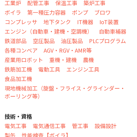
工業炉
配管工事
保温工事
築炉工事
ボイラ
第一種圧力容器
ポンプ
ブロワ
コンプレッサ
地下タンク
IT機器
IoT装置
エンジン（自動車・建機・空調機）
自動車補器
鉄道部品
空圧製品
油圧製品
PLCプログラム
各種コンベア
AGV・RGV・AMR等
産業用ロボット
重機・建機
農機
鉄筋加工機
電動工具
エンジン工具
食品加工機
現地機械加工（旋盤・フライス・グラインダー・
ボーリング等）
技術・資格
電気工事
電気通信工事
管工事
設備設計
製缶
性能検査【ボイラ】