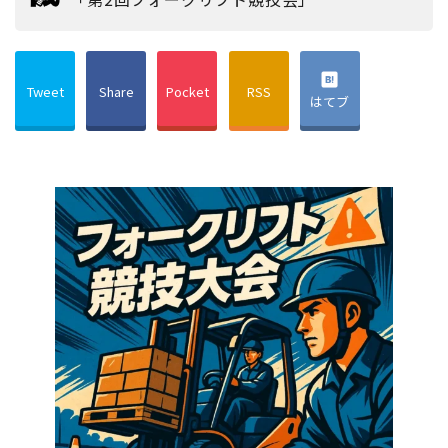
Tweet
Share
Pocket
RSS
はてブ