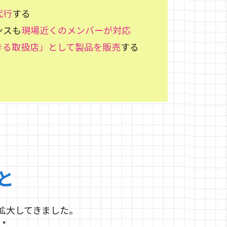
代行
する
ンスも
現場近くのメンバーが対応
きる取扱店」として製品を販売
する
と
拡大してきました。
*