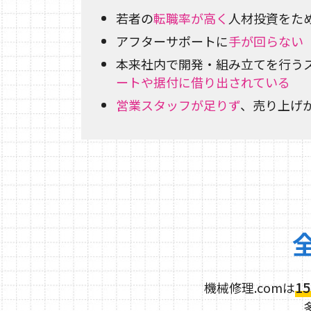
若者の
転職率が高く
人材投資をた
アフターサポートに
手が回らない
本来社内で開発・組み立てを行う
ートや据付に借り出されている
営業スタッフが足りず
、売り上げ
1
機械修理.comは