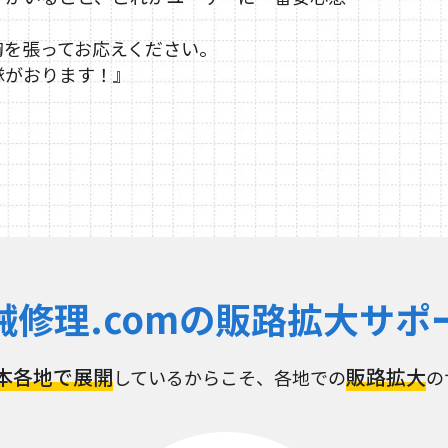
胸を張ってお応えください。
隊がおります！』
械修理.comの
販路拡大サポ
本各地で展開
販路拡大
しているからこそ、各地での
の