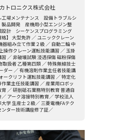
メカトロニクス株式会社
ル工場メンテナンス 設備トラブルシ
 製品開発 産機用小型エンジン整
械設計 シーケンスプログラミング
格】 大型免許 ／ ユニッククレーン
機器組み立て作業２級 ／ 自動二輪 中
床上操作クレーン運転技能講習 ／ 玉掛
習 ／ 非破壊試験 浸透探傷 磁粉探傷
物取扱者 乙種第四類 ／ 特殊無線技士
レーダー ／ 有機溶剤作業主任者技能講
フォークリフト運転技能講習 ／ 特定化
等作業主任技能講習 ／ 産業用ロボッ
育 ／ 研削砥石業務特別教育 普通自
許／ アーク溶接特別教育／ 学校法人
大学 生産士２級／ 三菱電機FAテク
センター技術講座修了証／