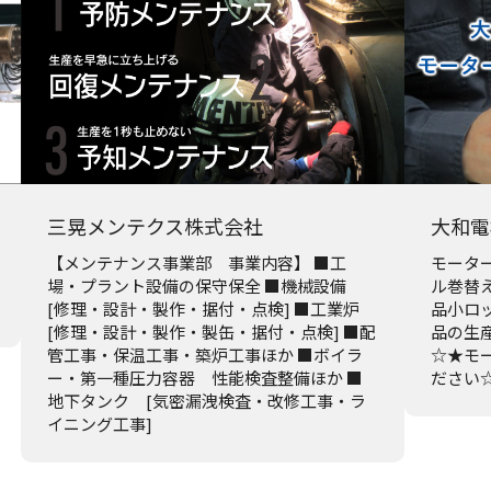
三晃メンテクス株式会社
大和電
【メンテナンス事業部 事業内容】 ■工
モータ
場・プラント設備の保守保全 ■機械設備
ル巻替
[修理・設計・製作・据付・点検] ■工業炉
品小ロ
[修理・設計・製作・製缶・据付・点検] ■配
品の生
管工事・保温工事・築炉工事ほか ■ボイラ
☆★モ
ー・第一種圧力容器 性能検査整備ほか ■
ださい
地下タンク [気密漏洩検査・改修工事・ラ
イニング工事]