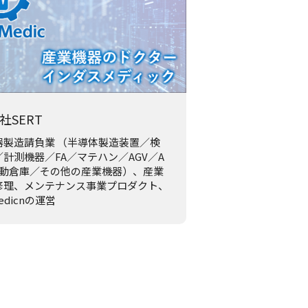
社SERT
器製造請負業 （半導体製造装置／検
計測機器／FA／マテハン／AGV／A
自動倉庫／その他の産業機器）、産業
修理、メンテナンス事業プロダクト、
Medicnの運営