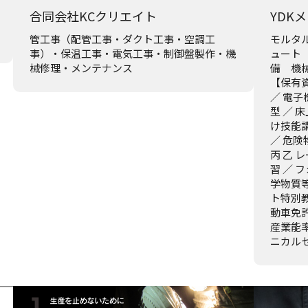
合同会社KCクリエイト
YDK
管工事（配管工事・ダクト工事・空調工
モルタ
事）・保温工事・電気工事・制御盤製作・機
ュート
械修理・メンテナンス
備 機
【保有資
／ 電子
型 ／ 
け技能講
／ 危険
丙 乙 
習 ／ 
学物質
ト特別教
動車免
産業能率
ニカル