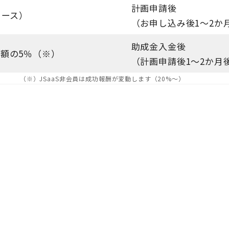
計画申請後
コース）
（お申し込み後1～2か
助成金入金後
額の5％（※）
（計画申請後1～2か月
（※）JSaaS非会員は成功報酬が変動します（20%～）