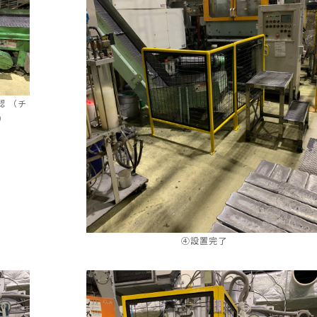
 （チ
）
④設置完了