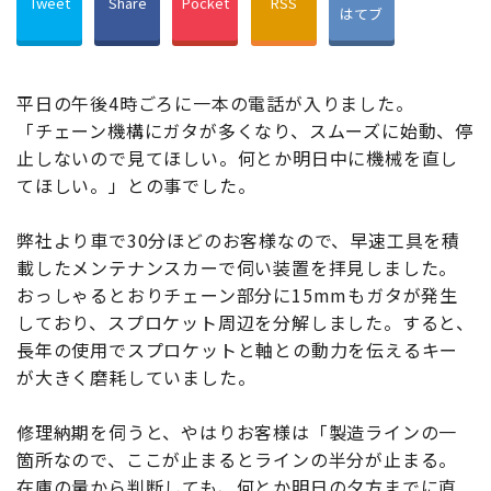
Tweet
Share
Pocket
RSS
はてブ
平日の午後4時ごろに一本の電話が入りました。
「チェーン機構にガタが多くなり、スムーズに始動、停
止しないので見てほしい。何とか明日中に機械を直し
てほしい。」との事でした。
弊社より車で30分ほどのお客様なので、早速工具を積
載したメンテナンスカーで伺い装置を拝見しました。
おっしゃるとおりチェーン部分に15mmもガタが発生
しており、スプロケット周辺を分解しました。すると、
長年の使用でスプロケットと軸との動力を伝えるキー
が大きく磨耗していました。
修理納期を伺うと、やはりお客様は「製造ラインの一
箇所なので、ここが止まるとラインの半分が止まる。
在庫の量から判断しても、何とか明日の夕方までに直