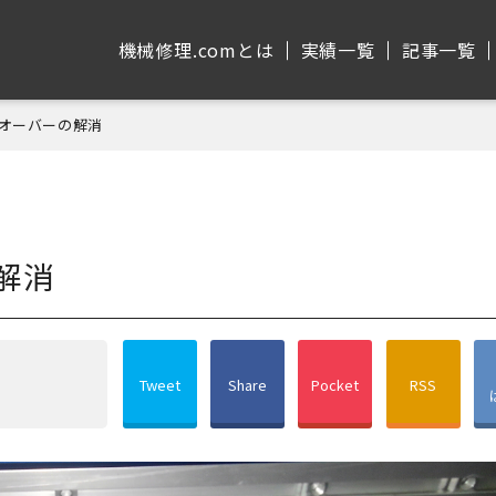
機械修理.comとは
実績⼀覧
記事⼀覧
ムオーバーの解消
解消
Tweet
Share
Pocket
RSS